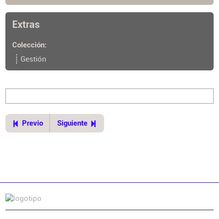
Fuente
https://cpau.org/nota/33678
Extras
Colección
Gestión
Previo
Siguiente