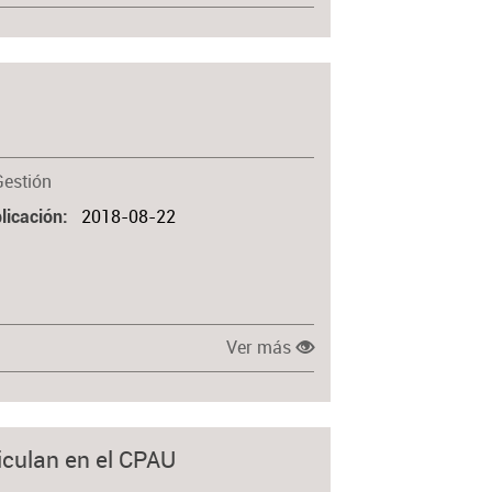
Gestión
2018-08-22
licación
Ver más
iculan en el CPAU