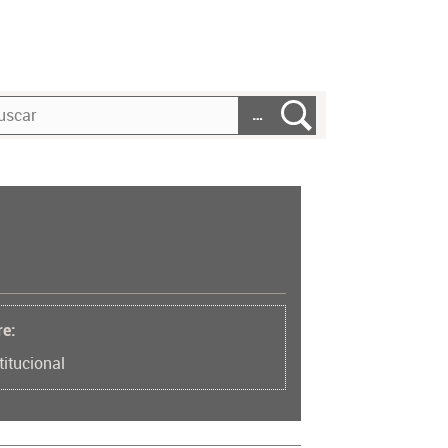
…
re:
titucional