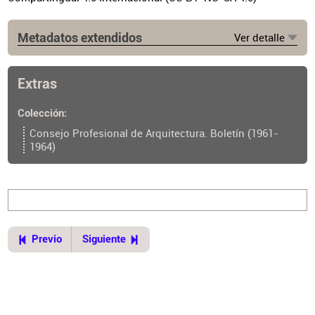
Metadatos extendidos
Ver detalle
Lugar de publicación
Buenos Aires
Extras
Ubicación del original
https://cpau.opac.com.ar/pergamo/documento.php?
Colección
ui=2&recno=24404&id=CPAU.2.24404
Consejo Profesional de Arquitectura. Boletín (1961-
1964)
Previo
Siguiente