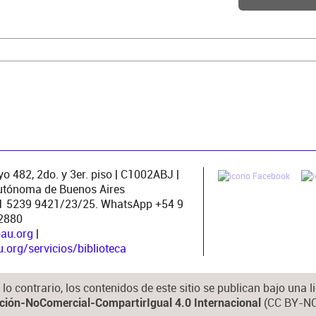
04
o 482, 2do. y 3er. piso | C1002ABJ |
utónoma de Buenos Aires
11 5239 9421/23/25. WhatsApp +54 9
2880
pau.org
|
org/servicios/biblioteca
lo contrario, los contenidos de este sitio se publican bajo una
(CC BY-NC
ución-NoComercial-CompartirIgual 4.0 Internacional