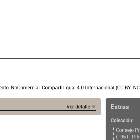
to-NoComercial-CompartirIgual 4.0 Internacional (CC BY-NC
Extras
Ver detalle
Colección
Consejo Pr
(1961-196
o/documento.php?