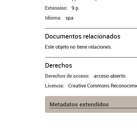
9 p.
Extensión
spa
Idioma
Documentos relacionados
Este objeto no tiene relaciones.
Derechos
acceso abierto
Derechos de acceso
Creative Commons Reconocimien
Licencia
Metadatos extendidos
Lugar de publicación
Buenos Aires
Ubicación del original
https://cpau.opac.com.ar/pergam