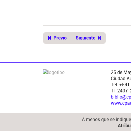
ui=2&recno=24404&id=CPAU.2.244
Previo
Siguiente
25 de May
Ciudad A
Tel: +54
11 2407-
biblio@c
www.cpau.
A menos que se indique 
Atrib