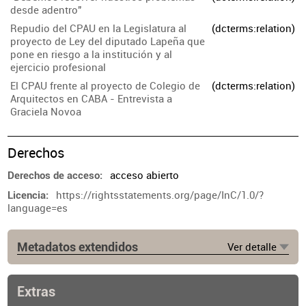
desde adentro"
Repudio del CPAU en la Legislatura al
(dcterms:relation)
proyecto de Ley del diputado Lapeña que
pone en riesgo a la institución y al
ejercicio profesional
El CPAU frente al proyecto de Colegio de
(dcterms:relation)
Arquitectos en CABA - Entrevista a
Graciela Novoa
Derechos
acceso abierto
Derechos de acceso
https://rightsstatements.org/page/InC/1.0/?
Licencia
language=es
Metadatos extendidos
Ver detalle
Fuente
https://titulares.ar/proyecto-de-ley-para-nuevo-
colegio-de-arquitectura-en-ciudad/
Extras