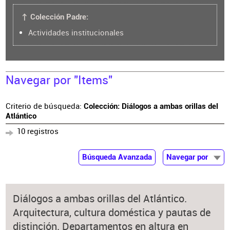
↑ Colección Padre:
Actividades institucionales
Navegar por "Items"
Criterio de búsqueda:
Colección: Diálogos a ambas orillas del
Atlántico
10 registros
Búsqueda Avanzada
Navegar por
Documentos
Autor
Diálogos a ambas orillas del Atlántico.
Colaborador
Arquitectura, cultura doméstica y pautas de
Materia
distinción. Departamentos en altura en